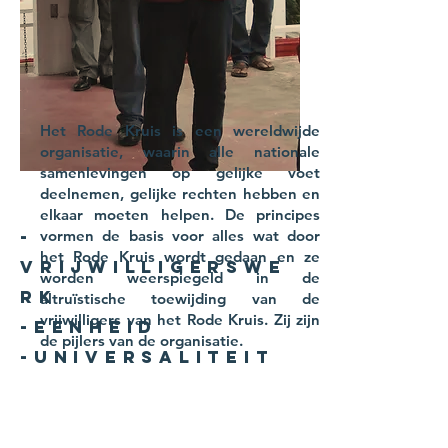
Het Rode Kruis is een wereldwijde
organisatie, waarin alle nationale
samenlevingen op gelijke voet
deelnemen, gelijke rechten hebben en
elkaar moeten helpen. De principes
-
vormen de basis voor alles wat door
het Rode Kruis wordt gedaan en ze
Vrijwilligerswe
worden weerspiegeld in de
rk
altruïstische toewijding van de
vrijwilligers van het Rode Kruis. Zij zijn
-Eenheid
de pijlers van de organisatie.
-Universaliteit