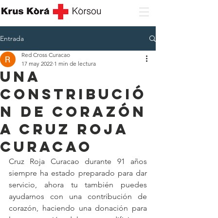
Entrada
Red Cross Curacao
17 may 2022
1 min de lectura
UNA
CONSTRIBUCIÓ
N DE CORAZÓN
A CRUZ ROJA
CURACAO
Cruz Roja Curacao durante 91 años 
siempre ha estado preparado para dar 
servicio, ahora tu también puedes 
ayudarnos con una contribución de 
corazón, haciendo una donación para 